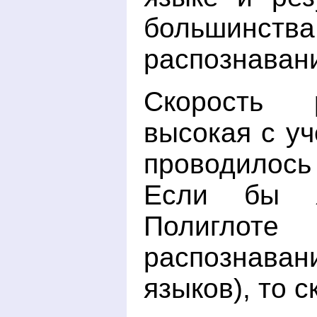
большинс
распознаван
Скорость р
высокая с уч
проводилос
Если бы 
Полиглоте
распознаван
языков), то 