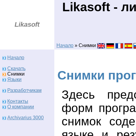
Likasoft - 
Likasoft
Начало
» Снимки
Начало
Скачать
Снимки прог
Снимки
Языки
Разработчикам
Здесь пред
Контакты
форм програ
О компании
снимок соде
Archivarius 3000
языке и рез